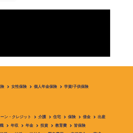
保険
女性保険
個人年金保険
学資/子供保険
ローン・クレジット
介護
住宅
保険
借金
出産
職
年収
年金
投資
教育費
皆保険