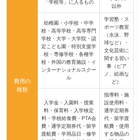
「学校等」に入るもの
以外
学習塾・ス
幼稚園・小学校・中学
ポーツ教室
校・高等学校・高等専門
（水泳、野
学校・大学・大学院・認
球など）・
定こども園・特別支援学
文化芸術に
校・専修学校・各種学
関する習い
校・外国の教育施設・イ
事（ピア
ンターナショナルスクー
ノ、絵画な
ル
費用の
ど）
種類
指導料・施
入学金・入園料・授業
設使用料・
料・保育料・入学検定
通学定期券
料・学校給食費・PTA会
代・留学渡
費・通学定期券代・留学
航費・使用
渡航費・学用品日・修学
する物品の