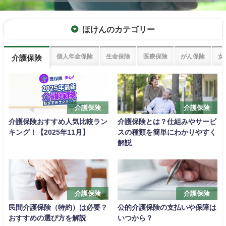
ほけんのカテゴリー
個人年金保険
生命保険
医療保険
がん保険
女
介護保険
介護保険
介護保険
介護保険おすすめ人気比較ラン
介護保険とは？仕組みやサービ
キング！【2025年11月】
スの種類を簡単にわかりやすく
解説
介護保険
介護保険
民間介護保険（特約）は必要？
公的介護保険の支払いや保障は
おすすめの選び方を解説
いつから？