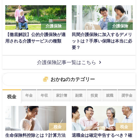
介護保険
介護保険
【徹底解説】公的介護保険が適
民間介護保険に加入するデメリ
用される介護サービスの種類
ットは？手厚い保障は本当に必
要？
介護保険記事一覧はこちら
おかねのカテゴリー
年金
年収
家計簿
副業
投資
就職
奨学金
税金
税金
税金
生命保険料控除とは？計算方法
退職金は確定申告するべき？確