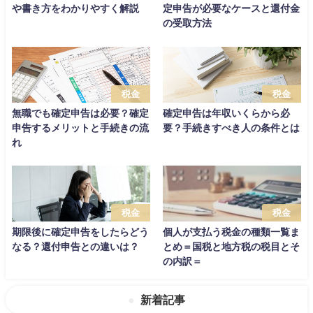
や書き方をわかりやすく解説
定申告が必要なケースと還付金
の受取方法
税金
税金
無職でも確定申告は必要？確定
確定申告は年収いくらから必
申告するメリットと手続きの流
要？手続きすべき人の条件とは
れ
税金
税金
期限後に確定申告をしたらどう
個人が支払う税金の種類一覧ま
なる？還付申告との違いは？
とめ＝国税と地方税の税目とそ
の内訳＝
新着記事