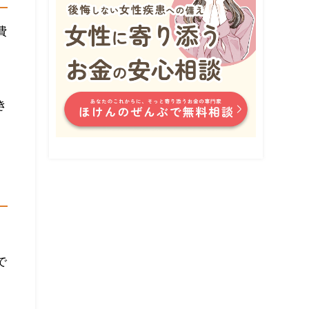
費
き
で