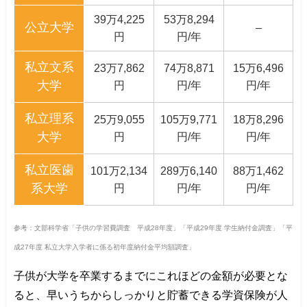
39万4,225
53万8,294
公立大学
–
円
円/年
私立文系
23万7,862
74万8,871
15万6,496
大学
円
円/年
円/年
私立理系
25万9,055
105万9,771
18万8,296
大学
円
円/年
円/年
私立医歯
101万2,134
289万6,140
88万1,462
系大学
円
円/年
円/年
参考：文部科学省「子供の学習費調査 平成28年度」「平成29年度 学生納付金調査」「平
成27年度 私立大学入学者に係る初年度納付金平均額調査」
子供が大学を卒業するまでにこれほどの金額が必要とな
ると、早いうちからしっかりと貯蓄できる学資保険が人