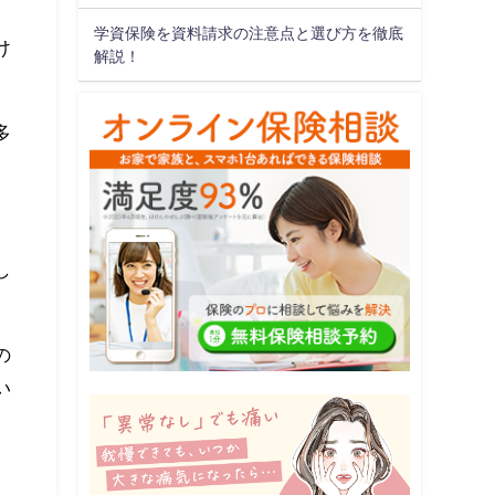
学資保険を資料請求の注意点と選び方を徹底
け
解説！
多
し
の
い