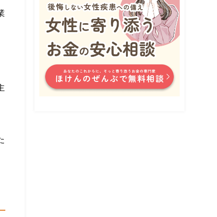
業
主
た