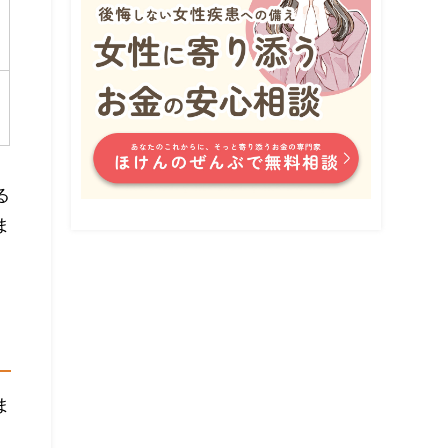
る
ま
ま