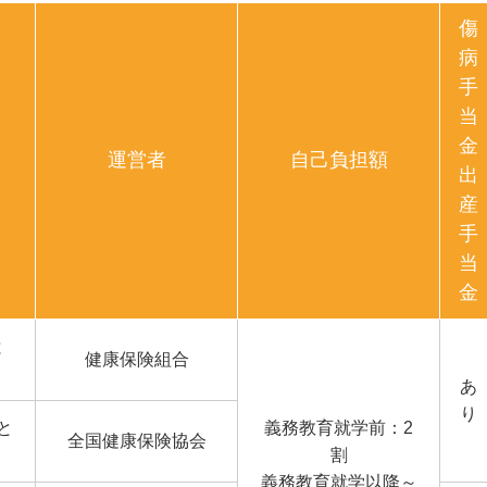
傷
病
手
当
金
運営者
自己負担額
出
産
手
当
金
と
健康保険組合
あ
り
と
義務教育就学前：2
全国健康保険協会
割
義務教育就学以降～