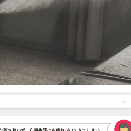
だ落ち着かず、
自粛生活にも疲れ
が出てきてしまい