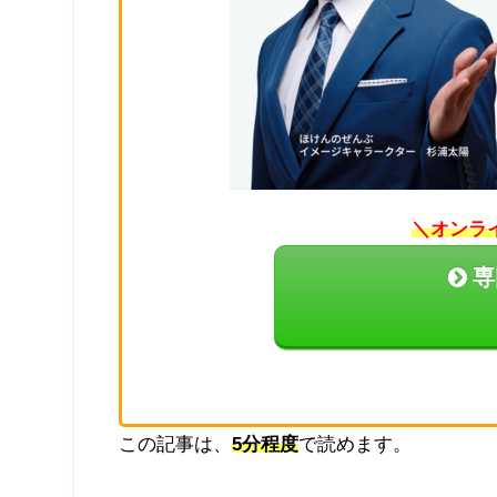
＼オンラ
専
この記事は、
5分程度
で読めます。