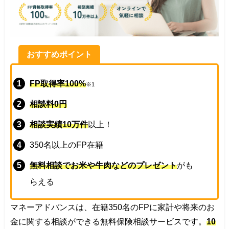
おすすめポイント
FP取得率100%
※1
相談料0円
相談実績10万件
以上！
350名以上のFP在籍
無料相談でお米や牛肉などのプレゼント
がも
らえる
マネーアドバンスは、在籍350名のFPに家計や将来のお
金に関する相談ができる無料保険相談サービスです。
10