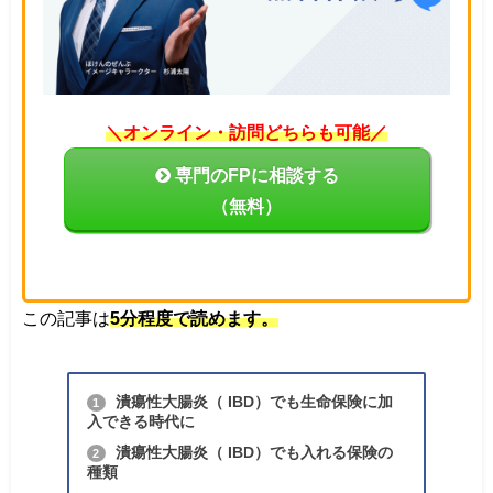
＼オンライン・訪問どちらも可能／
専門のFPに相談する
（無料）
この記事は
5分程度で読めます。
潰瘍性大腸炎（ IBD）でも生命保険に加
1
入できる時代に
潰瘍性大腸炎（ IBD）でも入れる保険の
2
種類