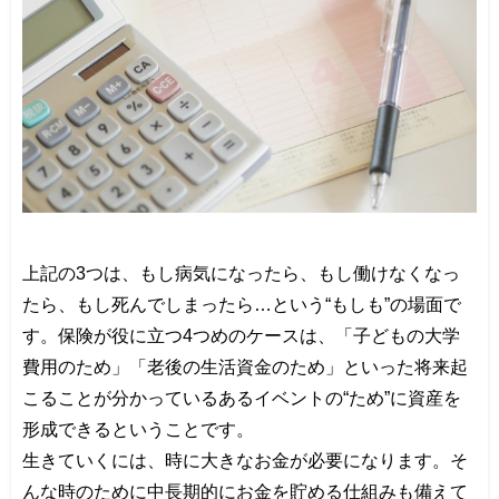
上記の
3
つは、もし病気になったら、もし働けなくなっ
たら、もし死んでしまったら
…
という
“
もしも
”
の場面で
す。保険が役に立つ
4
つめのケースは、「子どもの大学
費用のため」「老後の生活資金のため」といった将来起
こることが分かっているあるイベントの
“
ため
”
に資産を
形成できるということです。
生きていくには、時に大きなお金が必要になります。そ
んな時のために中長期的にお金を貯める仕組みも備えて