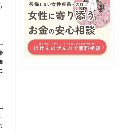
う
染
維
に
率
な