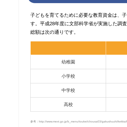
子どもを育てるために必要な教育資金は、子
す。平成28年度に文部科学省が実施した調
総額は次の通りです。
幼稚園
小学校
中学校
高校
参考：http://www.mext.go.jp/b_menu/toukei/chousa03/gakushuuhi/kekka/k_d