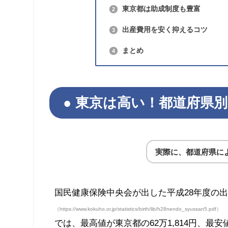
東京都は助成制度も豊富
2
出産費用を安く抑えるコツ
3
まとめ
4
東京は高い！都道府県別
実際に、都道府県に
国民健康保険中央会が出した平成28年度の
（https://www.kokuho.or.jp/statistics/birth/lib/h28nendo_syussan5.pdf）
では、最高値が東京都の62万1,814円、最安