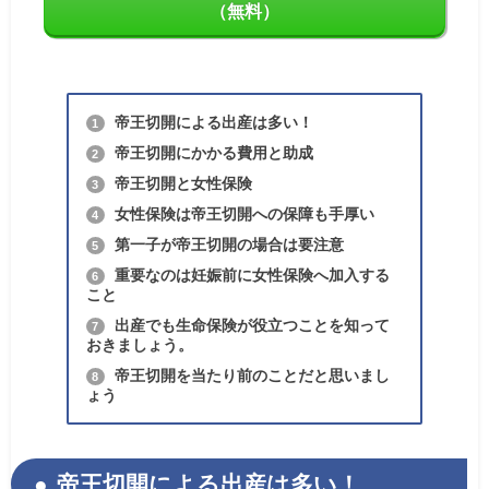
（無料）
帝王切開による出産は多い！
1
帝王切開にかかる費用と助成
2
帝王切開と女性保険
3
女性保険は帝王切開への保障も手厚い
4
第一子が帝王切開の場合は要注意
5
重要なのは妊娠前に女性保険へ加入する
6
こと
出産でも生命保険が役立つことを知って
7
おきましょう。
帝王切開を当たり前のことだと思いまし
8
ょう
帝王切開による出産は多い！