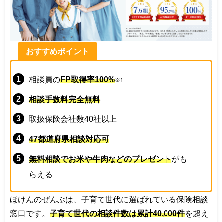
おすすめポイント
相談員の
FP取得率100%
※1
相談手数料完全無料
取扱保険会社数40社以上
47都道府県相談対応可
無料相談でお米や牛肉などのプレゼント
がも
らえる
ほけんのぜんぶは、子育て世代に選ばれている保険相談
窓口です。
子育て世代の相談件数は累計40,000件
を超え