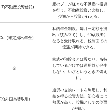
産のプロが様々な不動産へ投資
EIT(不動産投資信託)
を行う。不動産投資と比較し、
少額から投資が行える。
私的年金制度。毎月一定額を拠
出（積み立て）し、60歳以降に
eCo（確定拠出年金）
なると受け取れる。税制面での
優遇が期待できる。
株式や預貯金とは異なり、所持
しているだけでは運用益が発生
金
しない。いざというときの備え
に。
通貨の交換レートを利用し、利
益を得る投資方法。初心者には
FX(外国為替取引)
敷居が高く、投機としての側面
が強い。