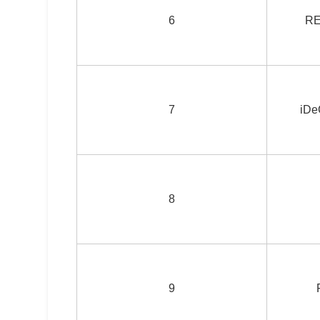
6
R
7
iD
8
9