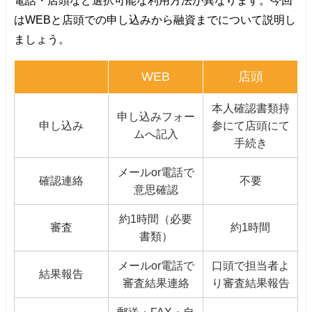
電話・店頭など選択可能な利用方法が異なります。今回
はWEBと店頭での申し込みから融資までについて説明し
ましょう。
WEB
店頭
本人確認書類持
申し込みフォー
申し込み
参にて店頭にて
ムへ記入
手続き
メールor電話で
確認連絡
不要
意思確認
約1時間（必要
審査
約1時間
書類）
メールor電話で
口頭で担当者よ
結果報告
審査結果連絡
り審査結果報告