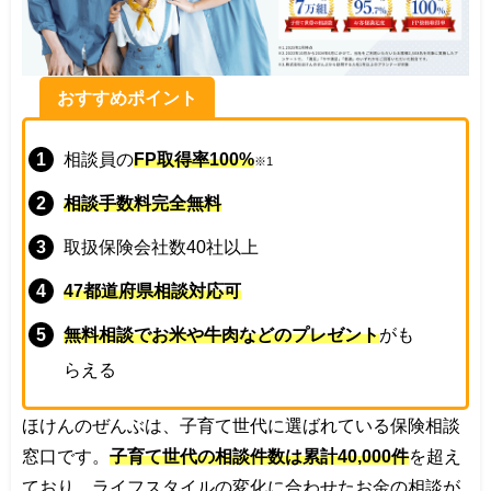
おすすめポイント
相談員の
FP取得率100%
※1
相談手数料完全無料
取扱保険会社数40社以上
47都道府県相談対応可
無料相談でお米や牛肉などのプレゼント
がも
らえる
ほけんのぜんぶは、子育て世代に選ばれている保険相談
窓口です。
子育て世代の相談件数は累計40,000件
を超え
ており、ライフスタイルの変化に合わせたお金の相談が