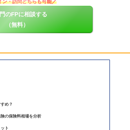
イン・訪問どちらも可能／
門のFPに相談する
（無料）
すすめ？
保険の保険料相場を分析
リット