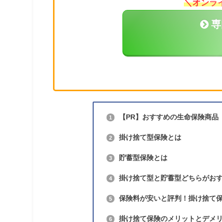
＼オンラ
専
【PR】おすすめの生命保険商品
1
掛け捨て型保険とは
2
貯蓄型保険とは
3
掛け捨て型と貯蓄型どちらがお
4
保険料が安いと評判！掛け捨て
5
掛け捨て保険のメリットとデメ
6